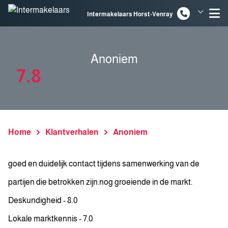
Spring naar inhoud
Intermakelaars Horst-Venray
Intermakelaars Venlo
Anoniem
7.8
Home
Klantverhalen
Anoniem
goed en duidelijk contact tijdens samenwerking van de
partijen die betrokken zijn.nog groeiende in de markt.
Deskundigheid - 8.0
Lokale marktkennis - 7.0