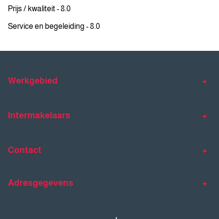
Prijs / kwaliteit - 8.0
Service en begeleiding - 8.0
Werkgebied
Makelaar Venlo
Makelaar Horst
Intermakelaars
Makelaar Venray
Gratis waardebepaling
Taxaties
Contact
Huis verkopen
Huis kopen
Intermakelaars Horst-Venray
Contact
Klantverhalen
Adresgegevens
077 - 398 90 90
Veelgestelde vragen
horst@intermakelaars.com
Bezoekadres: