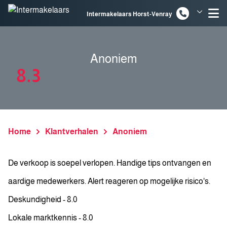
Spring naar inhoud
Intermakelaars Horst-Venray
Intermakelaars Venlo
Anoniem
8.3
Home
Klantverhalen
Anoniem
De verkoop is soepel verlopen. Handige tips ontvangen en
aardige medewerkers. Alert reageren op mogelijke risico's.
Deskundigheid - 8.0
Lokale marktkennis - 8.0