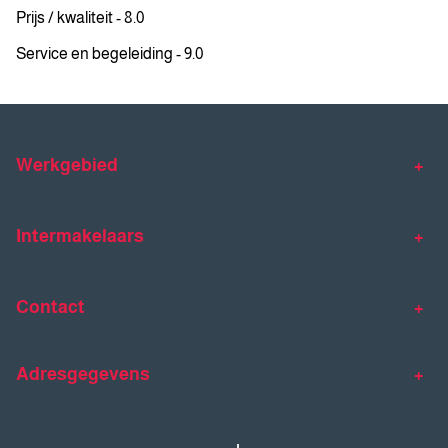
Prijs / kwaliteit - 8.0
Service en begeleiding - 9.0
Werkgebied
Makelaar Venlo
Makelaar Horst
Intermakelaars
Makelaar Venray
Gratis waardebepaling
Taxaties
Contact
Huis verkopen
Huis kopen
Intermakelaars Horst-Venray
Contact
Klantverhalen
Adresgegevens
077 - 398 90 90
Veelgestelde vragen
horst@intermakelaars.com
Bezoekadres: