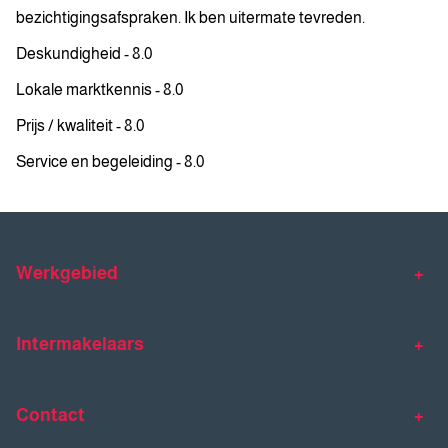
bezichtigingsafspraken. Ik ben uitermate tevreden.
Deskundigheid - 8.0
Lokale marktkennis - 8.0
Prijs / kwaliteit - 8.0
Service en begeleiding - 8.0
Werkgebied
Makelaar Venlo
Makelaar Horst
Intermakelaars
Makelaar Venray
Gratis waardebepaling
Taxaties
Contact
Huis verkopen
Huis kopen