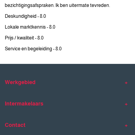
bezichtigingsafspraken. Ik ben uitermate tevreden.
Deskundigheid - 8.0
Lokale marktkennis - 8.0
Prijs / kwaliteit - 8.0
Service en begeleiding - 8.0
Werkgebied
Makelaar Venlo
Makelaar Horst
Intermakelaars
Makelaar Venray
Gratis waardebepaling
Taxaties
Contact
Huis verkopen
Huis kopen