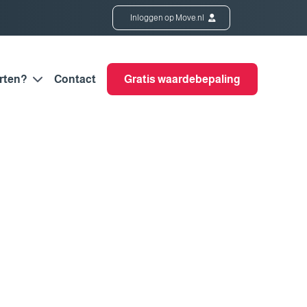
Inloggen op Move.nl
rten?
Contact
Gratis waardebepaling