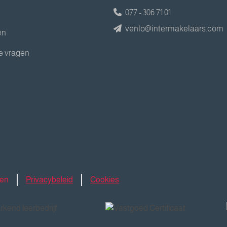
077 - 306 71 01
venlo@intermakelaars.com
en
e vragen
den
Privacybeleid
Cookies