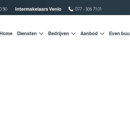
0 90
Intermakelaars Venlo
077 - 306 71 01
Home
Diensten
Bedrijven
Aanbod
Even buu