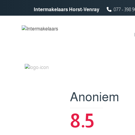
Spring naar inhoud
Intermakelaars Horst-Venray
077 - 398 9
Anoniem
8.5