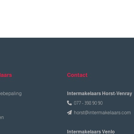
laars
Contact
debepaling
Intermakelaars Horst-Venray
077 - 398 90 90
horst@intermakelaars.com
en
Intermakelaars Venlo