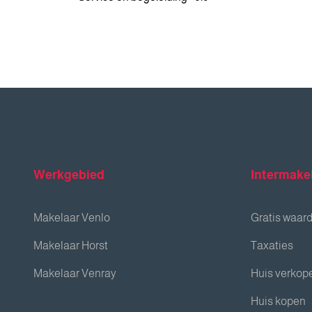
Werkgebied
Intermake
Makelaar Venlo
Gratis waar
Makelaar Horst
Taxaties
Makelaar Venray
Huis verkop
Huis kopen