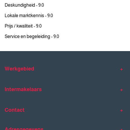
Deskundigheid - 9.0
Lokale marktkennis - 9.0
Prijs / kwaliteit - 9.0
Service en begeleiding - 9.0
Werkgebied
Makelaar Venlo
Makelaar Horst
Intermakelaars
Makelaar Venray
Gratis waardebepaling
Taxaties
Contact
Huis verkopen
Huis kopen
Intermakelaars Horst-Venray
Contact
Klantverhalen
Adresgegevens