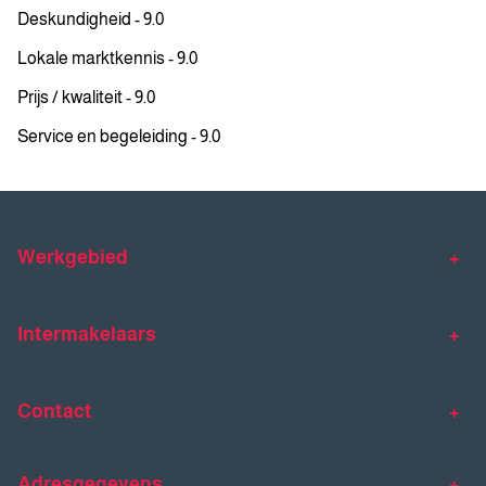
Deskundigheid - 9.0
Lokale marktkennis - 9.0
Prijs / kwaliteit - 9.0
Service en begeleiding - 9.0
Werkgebied
Makelaar Venlo
Makelaar Horst
Intermakelaars
Makelaar Venray
Gratis waardebepaling
Taxaties
Contact
Huis verkopen
Huis kopen
Intermakelaars Horst-Venray
Contact
Klantverhalen
Adresgegevens