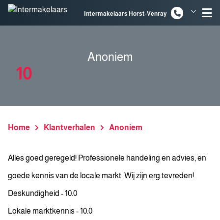
Spring naar inhoud
Intermakelaars Horst-Venray
Intermakelaars Venlo
Anoniem
10
Home
Klantverhalen
Anoniem
Alles goed geregeld! Professionele handeling en advies, en
goede kennis van de locale markt. Wij zijn erg tevreden!
Deskundigheid - 10.0
Lokale marktkennis - 10.0