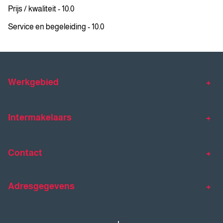
Prijs / kwaliteit - 10.0
Service en begeleiding - 10.0
Werkgebied
Makelaar Venlo
Makelaar Horst
Intermakelaars
Makelaar Venray
Gratis waardebepaling
Taxaties
Contact
Huis verkopen
Huis kopen
Intermakelaars Horst-Venray
Contact
Klantverhalen
Adresgegevens
077 - 398 90 90
Veelgestelde vragen
horst@intermakelaars.com
Bezoekadres: