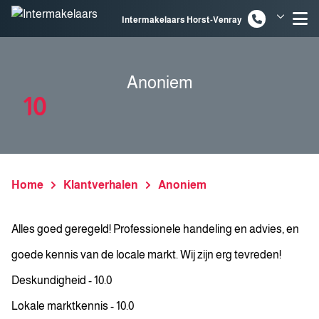
Spring naar inhoud
Intermakelaars Horst-Venray
Intermakelaars Venlo
Anoniem
10
Home
Klantverhalen
Anoniem
Alles goed geregeld! Professionele handeling en advies, en
goede kennis van de locale markt. Wij zijn erg tevreden!
Deskundigheid - 10.0
Lokale marktkennis - 10.0