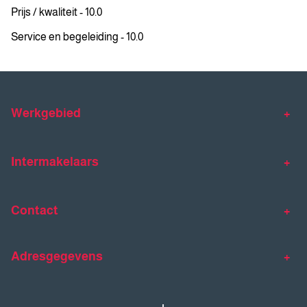
Prijs / kwaliteit - 10.0
Service en begeleiding - 10.0
Werkgebied
Makelaar Venlo
Makelaar Horst
Intermakelaars
Makelaar Venray
Gratis waardebepaling
Taxaties
Contact
Huis verkopen
Huis kopen
Intermakelaars Horst-Venray
Contact
Klantverhalen
Adresgegevens
077 - 398 90 90
Veelgestelde vragen
horst@intermakelaars.com
Bezoekadres: