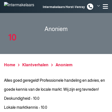
Spring naar inhoud
Intermakelaars Horst-Venray
Intermakelaars Venlo
Anoniem
10
Home
Klantverhalen
Anoniem
Alles goed geregeld! Professionele handeling en advies, en
goede kennis van de locale markt. Wij zijn erg tevreden!
Deskundigheid - 10.0
Lokale marktkennis - 10.0