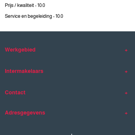
Prijs / kwaliteit - 10.0
Service en begeleiding - 10.0
Werkgebied
Makelaar Venlo
Makelaar Horst
Intermakelaars
Makelaar Venray
Gratis waardebepaling
Taxaties
Contact
Huis verkopen
Huis kopen
Intermakelaars Horst-Venray
Contact
Klantverhalen
Adresgegevens
077 - 398 90 90
Veelgestelde vragen
horst@intermakelaars.com
Bezoekadres: