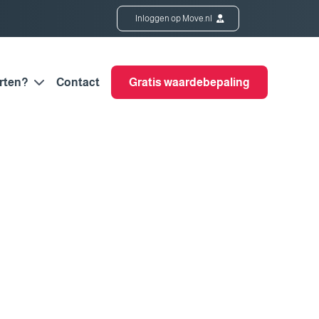
Inloggen op Move.nl
rten?
Contact
Gratis waardebepaling