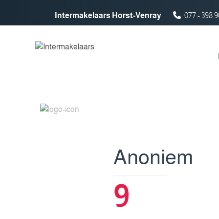
Spring naar inhoud
Intermakelaars Horst-Venray
077 - 398 9
Anoniem
9