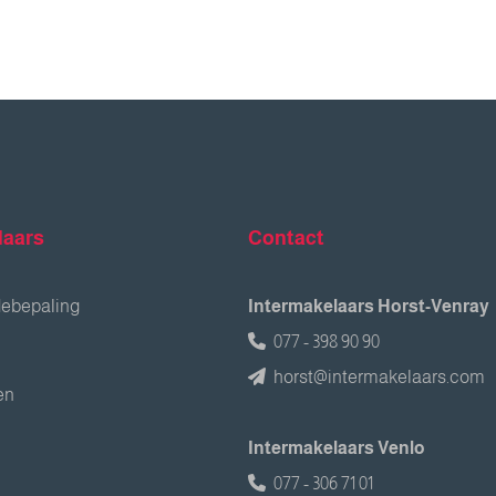
laars
Contact
debepaling
Intermakelaars Horst-Venray
077 - 398 90 90
horst@intermakelaars.com
en
Intermakelaars Venlo
077 - 306 71 01