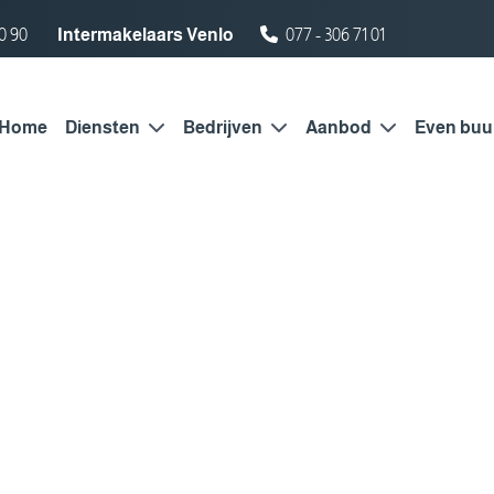
0 90
Intermakelaars Venlo
077 - 306 71 01
Home
Diensten
Bedrijven
Aanbod
Even buu