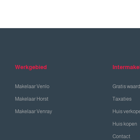
Werkgebied
Intermake
Makelaar Venlo
Gratis waar
Makelaar Horst
Taxaties
Makelaar Venray
Huis verkop
Huis kopen
Contact