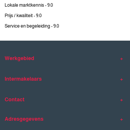
Lokale marktkennis - 9.0
Prijs / kwaliteit - 9.0
Service en begeleiding - 9.0
Werkgebied
Makelaar Venlo
Makelaar Horst
Intermakelaars
Makelaar Venray
Gratis waardebepaling
Taxaties
Contact
Huis verkopen
Huis kopen
Intermakelaars Horst-Venray
Contact
Klantverhalen
Adresgegevens
077 - 398 90 90
Veelgestelde vragen