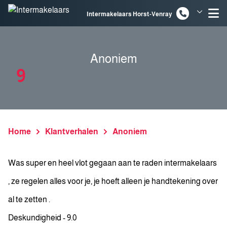
Spring naar inhoud
Intermakelaars Horst-Venray
Intermakelaars Venlo
Anoniem
9
Home
Klantverhalen
Anoniem
Was super en heel vlot gegaan aan te raden intermakelaars
, ze regelen alles voor je, je hoeft alleen je handtekening over
al te zetten .
Deskundigheid - 9.0