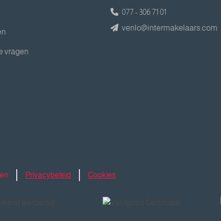
077 - 306 71 01
venlo@intermakelaars.com
en
e vragen
den
Privacybeleid
Cookies