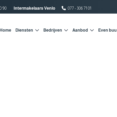
0 90
Intermakelaars Venlo
077 - 306 71 01
Home
Diensten
Bedrijven
Aanbod
Even buu