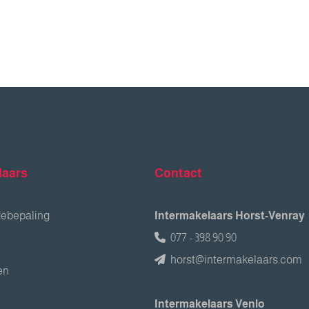
laars
Contact
debepaling
Intermakelaars Horst-Venray
077 - 398 90 90
horst@intermakelaars.com
en
Intermakelaars Venlo