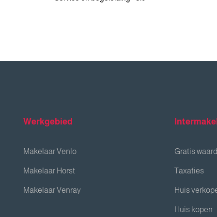
Werkgebied
Intermake
Makelaar Venlo
Gratis waar
Makelaar Horst
Taxaties
Makelaar Venray
Huis verkop
Huis kopen