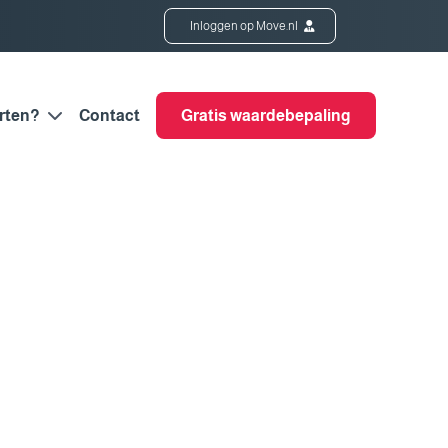
Inloggen op Move.nl
rten?
Contact
Gratis waardebepaling