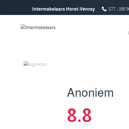
Spring naar inhoud
Intermakelaars Horst-Venray
077 - 398 9
Anoniem
8.8