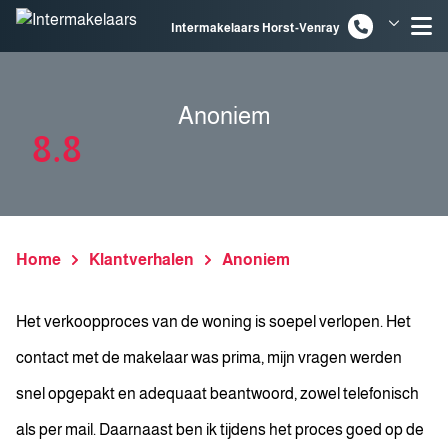
Spring naar inhoud
Intermakelaars Horst-Venray
Intermakelaars Venlo
Anoniem
8.8
Home
Klantverhalen
Anoniem
Het verkoopproces van de woning is soepel verlopen. Het
contact met de makelaar was prima, mijn vragen werden
snel opgepakt en adequaat beantwoord, zowel telefonisch
als per mail. Daarnaast ben ik tijdens het proces goed op de