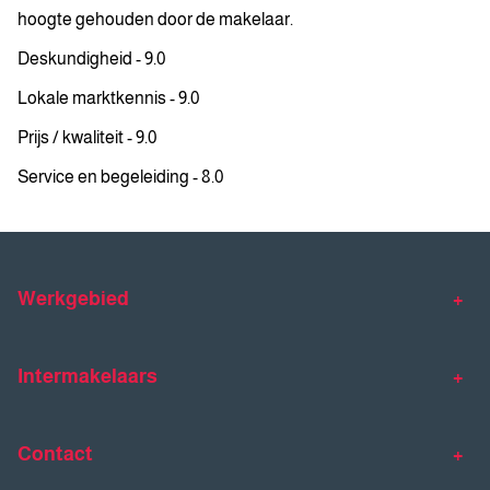
hoogte gehouden door de makelaar.
Deskundigheid - 9.0
Lokale marktkennis - 9.0
Prijs / kwaliteit - 9.0
Service en begeleiding - 8.0
Werkgebied
Makelaar Venlo
Makelaar Horst
Intermakelaars
Makelaar Venray
Gratis waardebepaling
Taxaties
Contact
Huis verkopen
Huis kopen