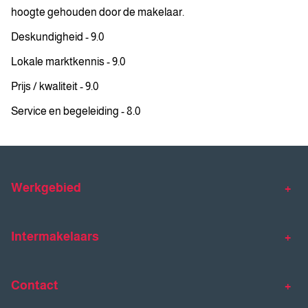
hoogte gehouden door de makelaar.
Deskundigheid - 9.0
Lokale marktkennis - 9.0
Prijs / kwaliteit - 9.0
Service en begeleiding - 8.0
Werkgebied
Makelaar Venlo
Makelaar Horst
Intermakelaars
Makelaar Venray
Gratis waardebepaling
Taxaties
Contact
Huis verkopen
Huis kopen