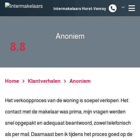
Spring naar inhoud
Intermakelaars Horst-Venray
Intermakelaars Venlo
Anoniem
8.8
Home
Klantverhalen
Anoniem
Het verkoopproces van de woning is soepel verlopen. Het
contact met de makelaar was prima, mijn vragen werden
snel opgepakt en adequaat beantwoord, zowel telefonisch
als per mail. Daarnaast ben ik tijdens het proces goed op de