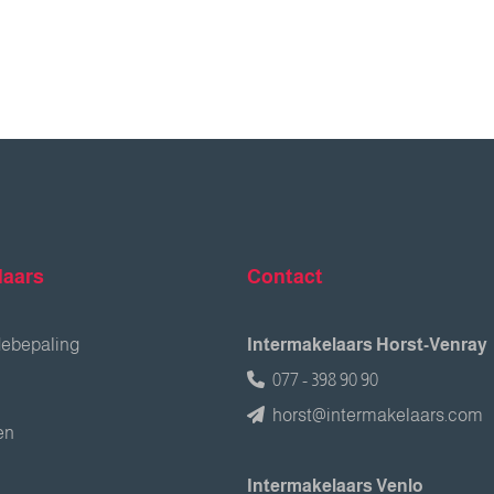
laars
Contact
debepaling
Intermakelaars Horst-Venray
077 - 398 90 90
horst@intermakelaars.com
en
Intermakelaars Venlo