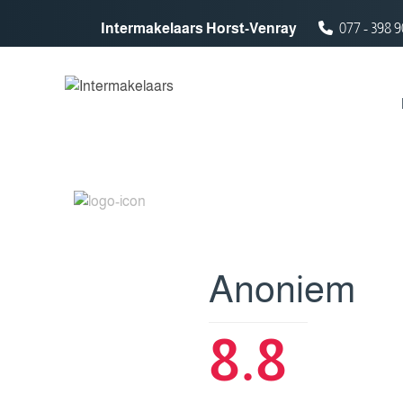
Spring naar inhoud
Intermakelaars Horst-Venray
077 - 398 9
Anoniem
8.8