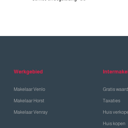
Werkgebied
Intermake
Makelaar Venlo
Gratis waar
Makelaar Horst
Taxaties
Makelaar Venray
Huis verkop
Huis kopen