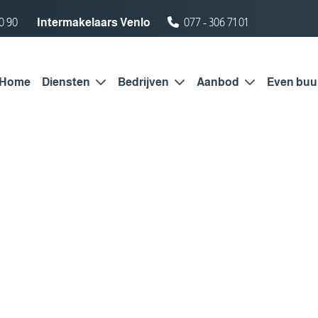
0 90
Intermakelaars Venlo
077 - 306 71 01
Home
Diensten
Bedrijven
Aanbod
Even buu