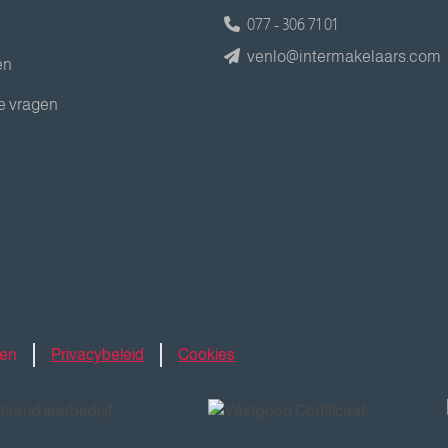
077 - 306 71 01
venlo@intermakelaars.com
en
e vragen
den
Privacybeleid
Cookies