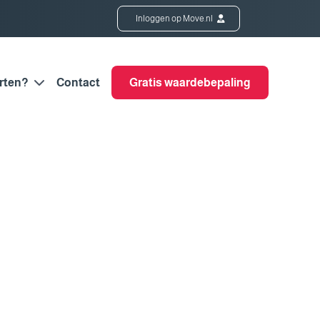
Inloggen op Move.nl
rten?
Contact
Gratis waardebepaling