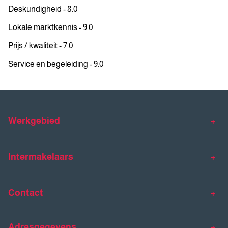
Deskundigheid - 8.0
Lokale marktkennis - 9.0
Prijs / kwaliteit - 7.0
Service en begeleiding - 9.0
Werkgebied
Makelaar Venlo
Makelaar Horst
Intermakelaars
Makelaar Venray
Gratis waardebepaling
Taxaties
Contact
Huis verkopen
Huis kopen
Intermakelaars Horst-Venray
Contact
Klantverhalen
Adresgegevens