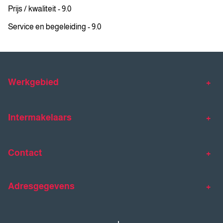
Prijs / kwaliteit - 9.0
Service en begeleiding - 9.0
Werkgebied
Makelaar Venlo
Makelaar Horst
Intermakelaars
Makelaar Venray
Gratis waardebepaling
Taxaties
Contact
Huis verkopen
Huis kopen
Intermakelaars Horst-Venray
Contact
Klantverhalen
Adresgegevens
077 - 398 90 90
Veelgestelde vragen
horst@intermakelaars.com
Bezoekadres: