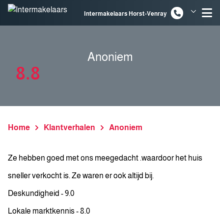
Spring naar inhoud
Intermakelaars Horst-Venray
Intermakelaars Venlo
Anoniem
8.8
Home
Klantverhalen
Anoniem
Ze hebben goed met ons meegedacht .waardoor het huis
sneller verkocht is. Ze waren er ook altijd bij.
Deskundigheid - 9.0
Lokale marktkennis - 8.0