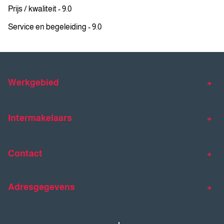
Prijs / kwaliteit - 9.0
Service en begeleiding - 9.0
Werkgebied
Makelaar Venlo
Makelaar Horst
Intermakelaars
Makelaar Venray
Gratis waardebepaling
Taxaties
Contact
Huis verkopen
Huis kopen
Intermakelaars Horst-Venray
Contact
Klantverhalen
Adresgegevens
077 - 398 90 90
Veelgestelde vragen
horst@intermakelaars.com
Bezoekadres: