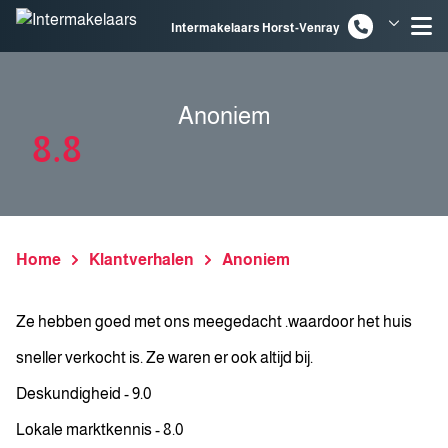
Spring naar inhoud
Intermakelaars Horst-Venray
Intermakelaars Venlo
Anoniem
8.8
Home
Klantverhalen
Anoniem
Ze hebben goed met ons meegedacht .waardoor het huis
sneller verkocht is. Ze waren er ook altijd bij.
Deskundigheid - 9.0
Lokale marktkennis - 8.0