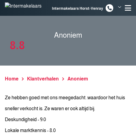
Spring naar inhoud
Intermakelaars Horst-Venray
Intermakelaars Venlo
Anoniem
8.8
Home
Klantverhalen
Anoniem
Ze hebben goed met ons meegedacht .waardoor het huis
sneller verkocht is. Ze waren er ook altijd bij.
Deskundigheid - 9.0
Lokale marktkennis - 8.0