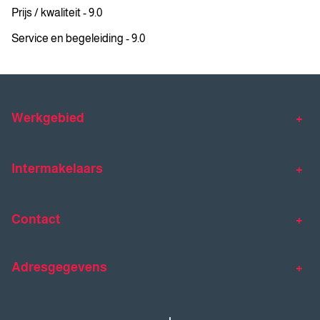
Prijs / kwaliteit - 9.0
Service en begeleiding - 9.0
Werkgebied
Makelaar Venlo
Makelaar Horst
Intermakelaars
Makelaar Venray
Gratis waardebepaling
Taxaties
Contact
Huis verkopen
Huis kopen
Intermakelaars Horst-Venray
Contact
Klantverhalen
Adresgegevens
077 - 398 90 90
Veelgestelde vragen
horst@intermakelaars.com
Bezoekadres: