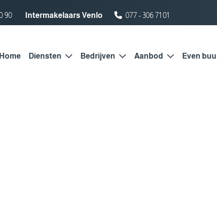
0 90
Intermakelaars Venlo
077 - 306 71 01
Home
Diensten
Bedrijven
Aanbod
Even buu