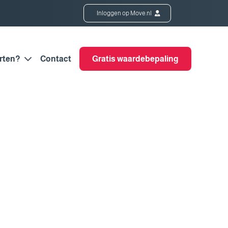
Inloggen op Move.nl
rten?
Contact
Gratis waardebepaling