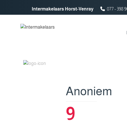
Spring naar inhoud
Intermakelaars Horst-Venray
077 - 398 9
Anoniem
9