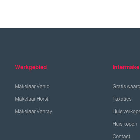
Werkgebied
Intermake
Makelaar Venlo
Gratis waar
Makelaar Horst
Taxaties
Makelaar Venray
Huis verkop
Huis kopen
Contact