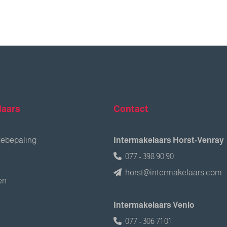
laars
Contact
debepaling
Intermakelaars Horst-Venray
077 - 398 90 90
horst@intermakelaars.com
en
Intermakelaars Venlo
077 - 306 71 01