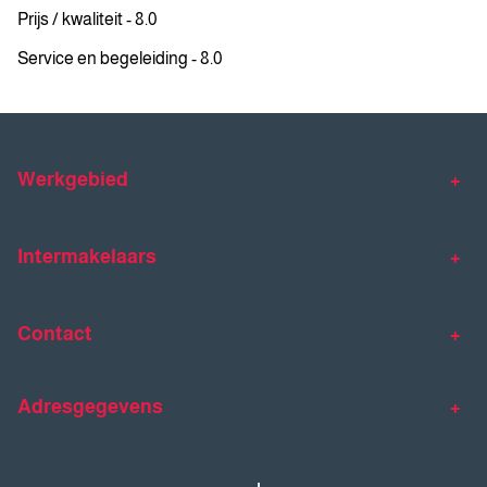
Prijs / kwaliteit - 8.0
Service en begeleiding - 8.0
Werkgebied
Makelaar Venlo
Makelaar Horst
Intermakelaars
Makelaar Venray
Gratis waardebepaling
Taxaties
Contact
Huis verkopen
Huis kopen
Intermakelaars Horst-Venray
Contact
Klantverhalen
Adresgegevens
077 - 398 90 90
Veelgestelde vragen
horst@intermakelaars.com
Bezoekadres: