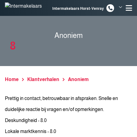
Spring naar inhoud
Intermakelaars Horst-Venray
Intermakelaars Venlo
Anoniem
8
Home
Klantverhalen
Anoniem
Prettig in contact, betrouwbaar in afspraken. Snelle en
duidelijke reactie bij vragen en/of opmerkingen.
Deskundigheid - 8.0
Lokale marktkennis - 8.0