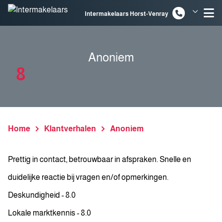
Spring naar inhoud
Intermakelaars Horst-Venray
Intermakelaars Venlo
Anoniem
8
Home
Klantverhalen
Anoniem
Prettig in contact, betrouwbaar in afspraken. Snelle en
duidelijke reactie bij vragen en/of opmerkingen.
Deskundigheid - 8.0
Lokale marktkennis - 8.0