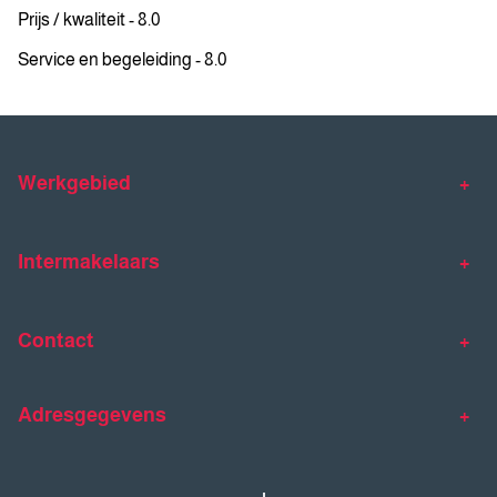
Prijs / kwaliteit - 8.0
Service en begeleiding - 8.0
Werkgebied
Makelaar Venlo
Makelaar Horst
Intermakelaars
Makelaar Venray
Gratis waardebepaling
Taxaties
Contact
Huis verkopen
Huis kopen
Intermakelaars Horst-Venray
Contact
Klantverhalen
Adresgegevens
077 - 398 90 90
Veelgestelde vragen
horst@intermakelaars.com
Bezoekadres: