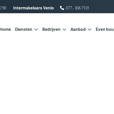
0 90
Intermakelaars Venlo
077 - 306 71 01
Home
Diensten
Bedrijven
Aanbod
Even buu