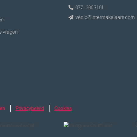
077 - 306 71 01
venlo@intermakelaars.com
en
e vragen
den
Privacybeleid
Cookies