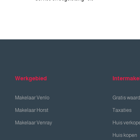
Werkgebied
Intermake
Makelaar Venlo
Gratis waar
Makelaar Horst
Taxaties
Makelaar Venray
Huis verkop
Huis kopen