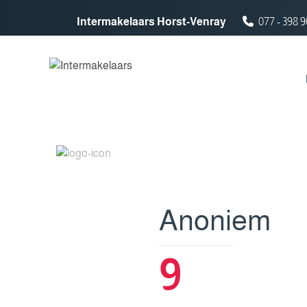
Spring naar inhoud
Intermakelaars Horst-Venray
077 - 398 9
Anoniem
9