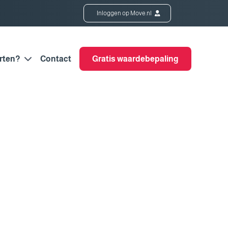
Inloggen op Move.nl
rten?
Contact
Gratis waardebepaling