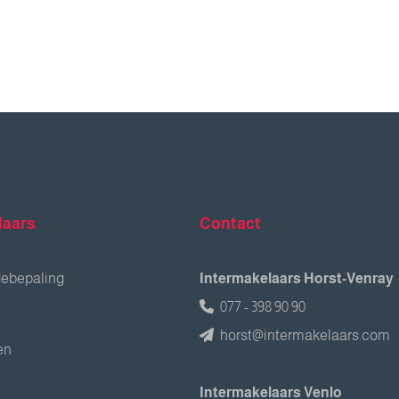
laars
Contact
debepaling
Intermakelaars Horst-Venray
077 - 398 90 90
horst@intermakelaars.com
en
Intermakelaars Venlo