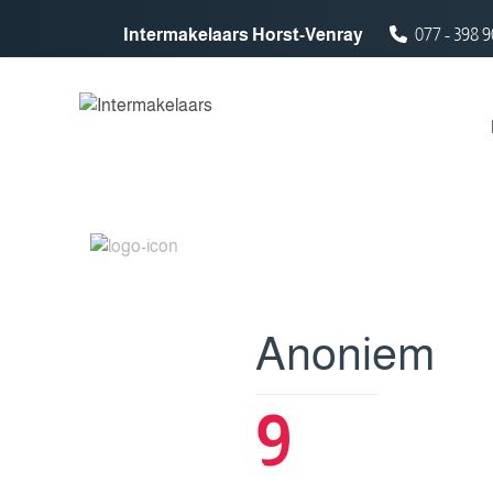
Spring naar inhoud
Intermakelaars Horst-Venray
077 - 398 9
Anoniem
9