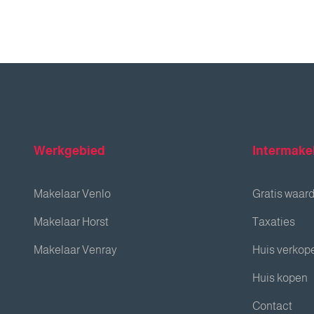
Werkgebied
Intermake
Makelaar Venlo
Gratis waar
Makelaar Horst
Taxaties
Makelaar Venray
Huis verkop
Huis kopen
Contact