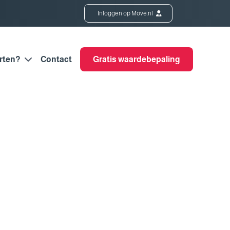
Inloggen op Move.nl
rten?
Contact
Gratis waardebepaling