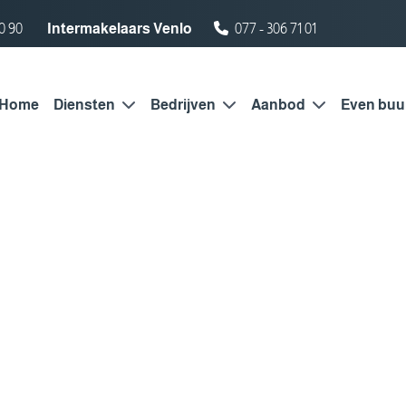
0 90
Intermakelaars Venlo
077 - 306 71 01
Home
Diensten
Bedrijven
Aanbod
Even buu