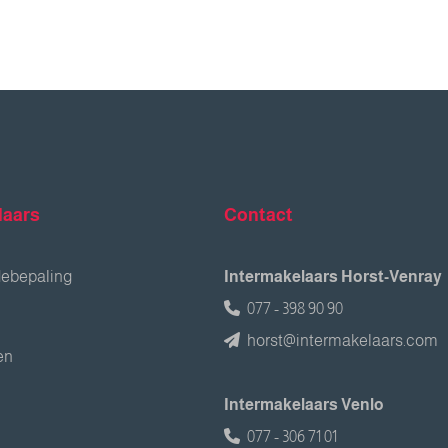
laars
Contact
debepaling
Intermakelaars Horst-Venray
077 - 398 90 90
horst@intermakelaars.com
en
Intermakelaars Venlo
077 - 306 71 01