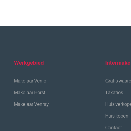
Werkgebied
Intermake
Makelaar Venlo
Gratis waar
Makelaar Horst
Taxaties
Makelaar Venray
Huis verkop
Huis kopen
Contact