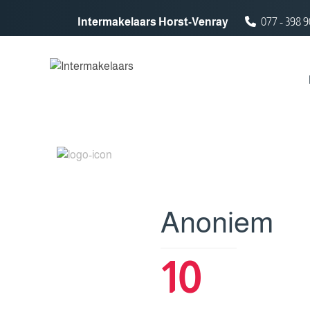
Spring naar inhoud
Intermakelaars Horst-Venray
077 - 398 9
Anoniem
10