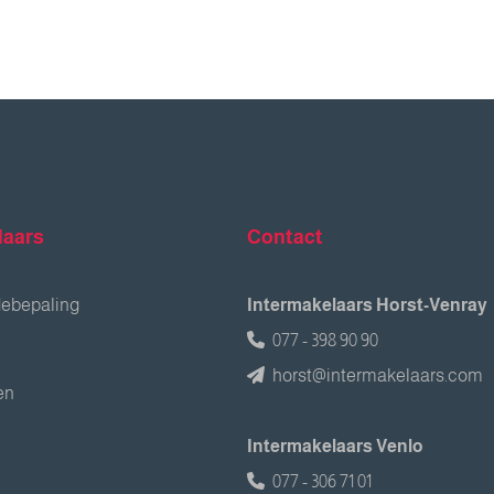
laars
Contact
debepaling
Intermakelaars Horst-Venray
077 - 398 90 90
horst@intermakelaars.com
en
Intermakelaars Venlo
077 - 306 71 01