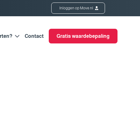
Inloggen op Move.nl
rten?
Contact
Gratis waardebepaling