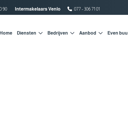
0 90
Intermakelaars Venlo
077 - 306 71 01
Home
Diensten
Bedrijven
Aanbod
Even buu