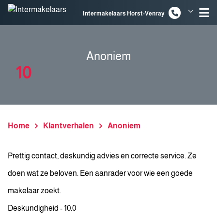
Spring naar inhoud
Intermakelaars Horst-Venray
Intermakelaars Venlo
Anoniem
10
Home
Klantverhalen
Anoniem
Prettig contact, deskundig advies en correcte service. Ze
doen wat ze beloven. Een aanrader voor wie een goede
makelaar zoekt.
Deskundigheid - 10.0