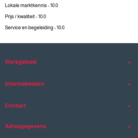
Lokale marktkennis - 10.0
Prijs / kwaliteit - 10.0
Service en begeleiding - 10.0
Werkgebied
Makelaar Venlo
Makelaar Horst
Intermakelaars
Makelaar Venray
Gratis waardebepaling
Taxaties
Contact
Huis verkopen
Huis kopen
Intermakelaars Horst-Venray
Contact
Klantverhalen
Adresgegevens
077 - 398 90 90
Veelgestelde vragen