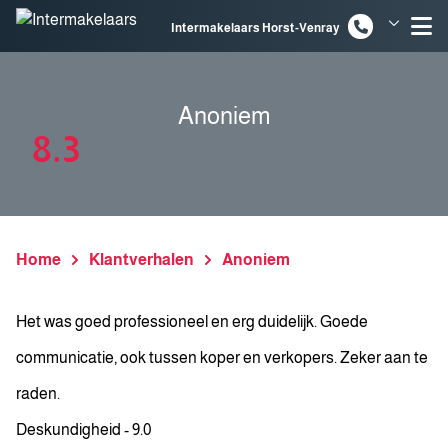
Spring naar inhoud
Intermakelaars Horst-Venray
Intermakelaars Venlo
Anoniem
8.3
Home
Klantverhalen
Anoniem
Het was goed professioneel en erg duidelijk. Goede
communicatie, ook tussen koper en verkopers. Zeker aan te
raden.
Deskundigheid - 9.0