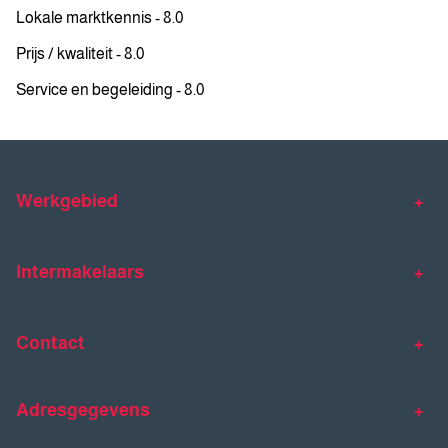
Lokale marktkennis - 8.0
Prijs / kwaliteit - 8.0
Service en begeleiding - 8.0
Werkgebied
Makelaar Venlo
Makelaar Horst
Intermakelaars
Makelaar Venray
Gratis waardebepaling
Taxaties
Contact
Huis verkopen
Huis kopen
Intermakelaars Horst-Venray
Contact
Klantverhalen
Adresgegevens
077 - 398 90 90
Veelgestelde vragen