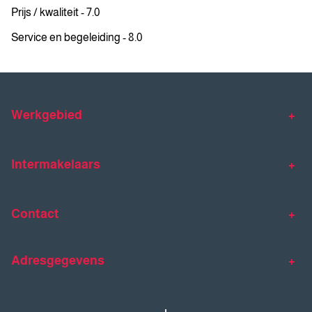
Prijs / kwaliteit - 7.0
Service en begeleiding - 8.0
Werkgebied
Makelaar Venlo
Makelaar Horst
Intermakelaars
Makelaar Venray
Gratis waardebepaling
Taxaties
Contact
Huis verkopen
Huis kopen
Intermakelaars Horst-Venray
Contact
Klantverhalen
Adresgegevens
077 - 398 90 90
Veelgestelde vragen
horst@intermakelaars.com
Bezoekadres: