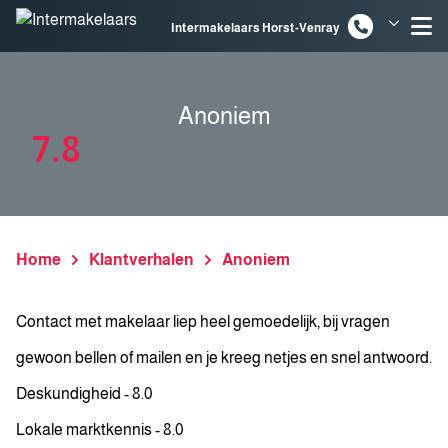
Spring naar inhoud
Intermakelaars Horst-Venray
Intermakelaars Venlo
Anoniem
7.8
Home
Klantverhalen
Anoniem
Contact met makelaar liep heel gemoedelijk, bij vragen
gewoon bellen of mailen en je kreeg netjes en snel antwoord.
Deskundigheid - 8.0
Lokale marktkennis - 8.0