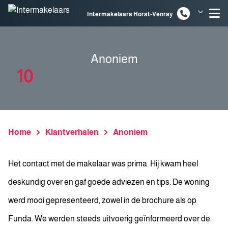
Spring naar inhoud
Intermakelaars Horst-Venray
Intermakelaars Venlo
Anoniem
10
Home
Klantverhalen
Anoniem
Het contact met de makelaar was prima. Hij kwam heel
deskundig over en gaf goede adviezen en tips. De woning
werd mooi gepresenteerd, zowel in de brochure als op
Funda. We werden steeds uitvoerig geïnformeerd over de