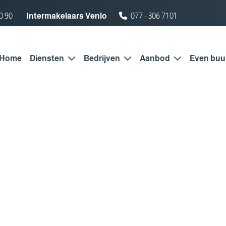
0 90
Intermakelaars Venlo
077 - 306 71 01
Home
Diensten
Bedrijven
Aanbod
Even buu