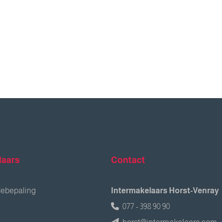
laars
Contact
debepaling
Intermakelaars Horst-Venray
077 - 398 90 90