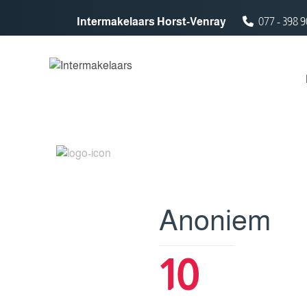
Spring naar inhoud
Intermakelaars Horst-Venray
077 - 398 9
Anoniem
10