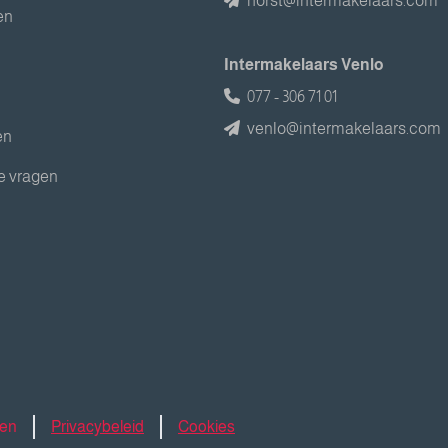
horst@intermakelaars.com
en
Intermakelaars Venlo
077 - 306 71 01
venlo@intermakelaars.com
en
e vragen
den
Privacybeleid
Cookies