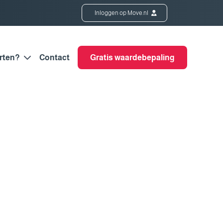
Inloggen op Move.nl
rten?
Contact
Gratis waardebepaling