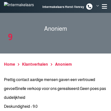
Spring naar inhoud
Intermakelaars Horst-Venray
Intermakelaars Venlo
Anoniem
9
Home
Klantverhalen
Anoniem
Prettig contact aardige mensen gaven een vertrouwd
gevoelSnelle verkoop voor ons gerealiseerd.Geen poes pas
duidelijkheid
Deskundigheid - 9.0