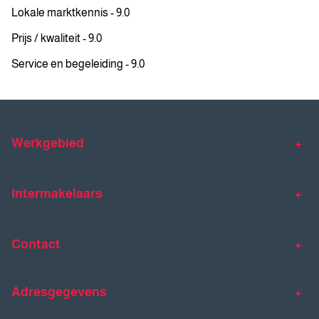
Lokale marktkennis - 9.0
Prijs / kwaliteit - 9.0
Service en begeleiding - 9.0
Werkgebied
Makelaar Venlo
Makelaar Horst
Intermakelaars
Makelaar Venray
Gratis waardebepaling
Taxaties
Contact
Huis verkopen
Huis kopen
Intermakelaars Horst-Venray
Contact
Klantverhalen
Adresgegevens
077 - 398 90 90
Veelgestelde vragen