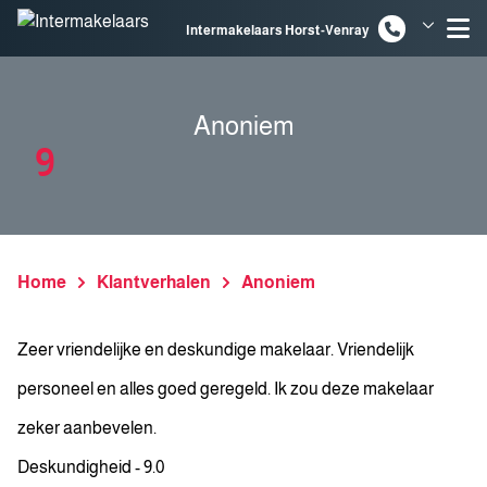
Spring naar inhoud
Intermakelaars Horst-Venray
Intermakelaars Venlo
Anoniem
9
Home
Klantverhalen
Anoniem
Zeer vriendelijke en deskundige makelaar. Vriendelijk
personeel en alles goed geregeld. Ik zou deze makelaar
zeker aanbevelen.
Deskundigheid - 9.0