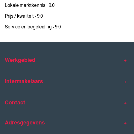
Lokale marktkennis - 9.0
Prijs / kwaliteit - 9.0
Service en begeleiding - 9.0
Werkgebied
Makelaar Venlo
Makelaar Horst
Intermakelaars
Makelaar Venray
Gratis waardebepaling
Taxaties
Contact
Huis verkopen
Huis kopen
Intermakelaars Horst-Venray
Contact
Klantverhalen
Adresgegevens
077 - 398 90 90
Veelgestelde vragen