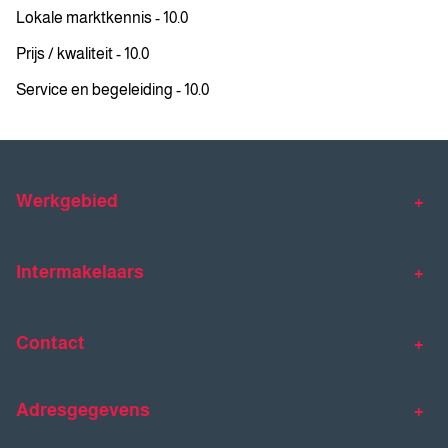
Lokale marktkennis - 10.0
Prijs / kwaliteit - 10.0
Service en begeleiding - 10.0
Werkgebied
Makelaar Venlo
Makelaar Horst
Intermakelaars
Makelaar Venray
Gratis waardebepaling
Taxaties
Contact
Huis verkopen
Huis kopen
Intermakelaars Horst-Venray
Contact
Klantverhalen
Adresgegevens
077 - 398 90 90
Veelgestelde vragen