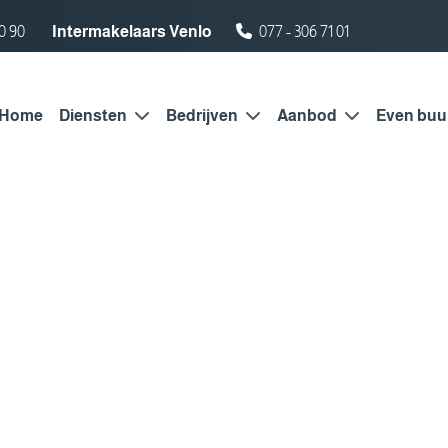
0 90
Intermakelaars Venlo
077 - 306 71 01
Home
Diensten
Bedrijven
Aanbod
Even buu