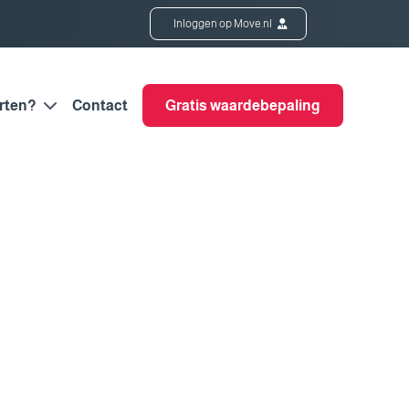
Inloggen op Move.nl
rten?
Contact
Gratis waardebepaling