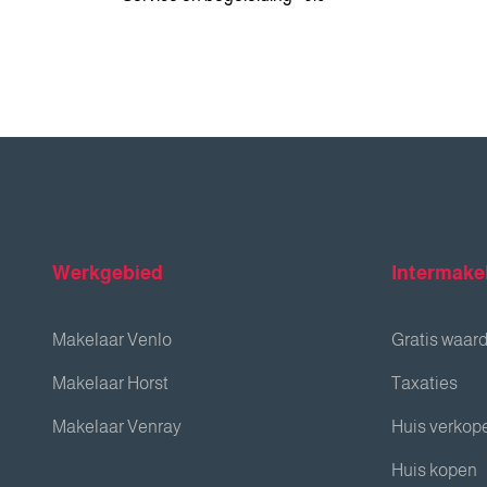
Werkgebied
Intermake
Makelaar Venlo
Gratis waar
Makelaar Horst
Taxaties
Makelaar Venray
Huis verkop
Huis kopen