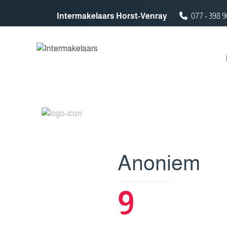
Spring naar inhoud
Intermakelaars Horst-Venray
077 - 398 9
Anoniem
9