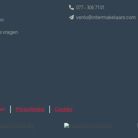
077 - 306 71 01
venlo@intermakelaars.com
en
e vragen
den
Privacybeleid
Cookies