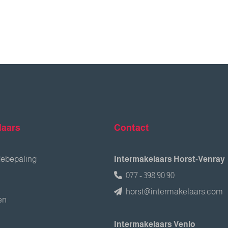
laars
Contact
debepaling
Intermakelaars Horst-Venray
077 - 398 90 90
horst@intermakelaars.com
en
Intermakelaars Venlo