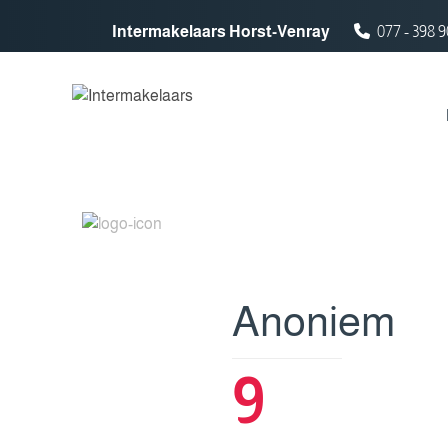
Spring naar inhoud
Intermakelaars Horst-Venray
077 - 398 9
Anoniem
9