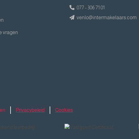
077 - 306 71 01
venlo@intermakelaars.com
en
e vragen
den
Privacybeleid
Cookies