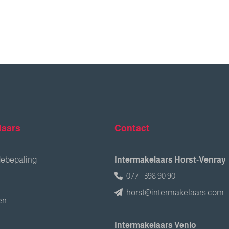
laars
Contact
debepaling
Intermakelaars Horst-Venray
077 - 398 90 90
horst@intermakelaars.com
en
Intermakelaars Venlo