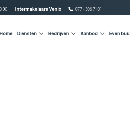
0 90
Intermakelaars Venlo
077 - 306 71 01
Home
Diensten
Bedrijven
Aanbod
Even buu