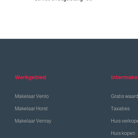
Werkgebied
Intermake
Makelaar Venlo
Gratis waar
Makelaar Horst
Taxaties
Makelaar Venray
Huis verkop
Huis kopen