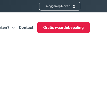
Inloggen op Move.nl
rten?
Contact
Gratis waardebepaling