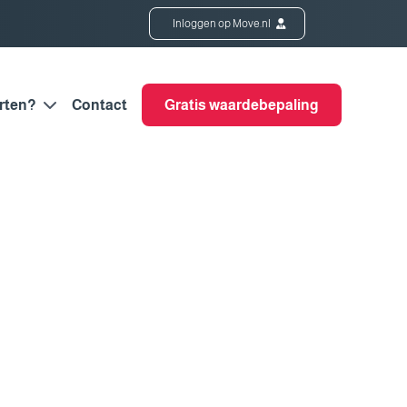
Inloggen op Move.nl
rten?
Contact
Gratis waardebepaling