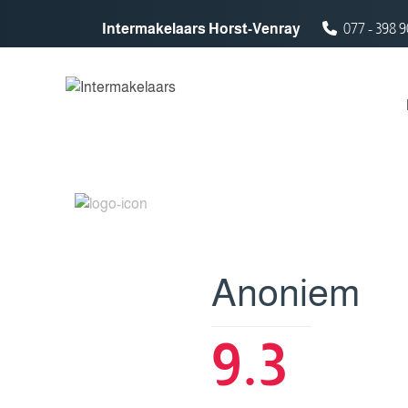
Spring naar inhoud
Intermakelaars Horst-Venray
077 - 398 9
Anoniem
9.3