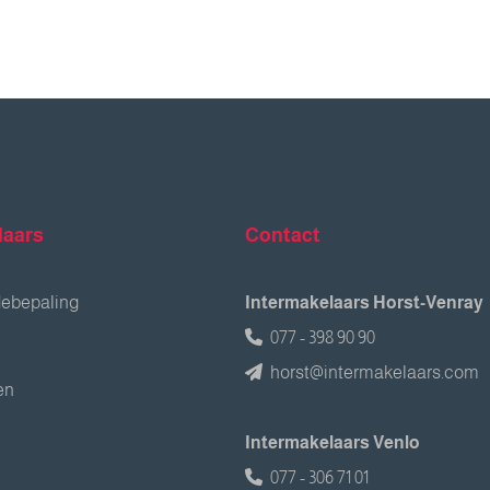
laars
Contact
debepaling
Intermakelaars Horst-Venray
077 - 398 90 90
horst@intermakelaars.com
en
Intermakelaars Venlo
077 - 306 71 01