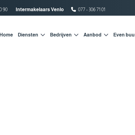
0 90
Intermakelaars Venlo
077 - 306 71 01
Home
Diensten
Bedrijven
Aanbod
Even buu