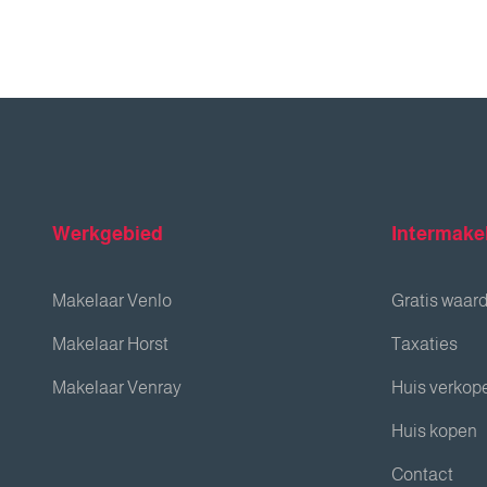
Werkgebied
Intermake
Makelaar Venlo
Gratis waar
Makelaar Horst
Taxaties
Makelaar Venray
Huis verkop
Huis kopen
Contact