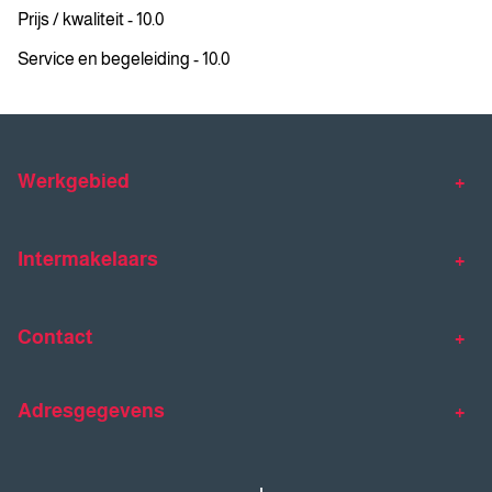
Prijs / kwaliteit - 10.0
Service en begeleiding - 10.0
Werkgebied
Makelaar Venlo
Makelaar Horst
Intermakelaars
Makelaar Venray
Gratis waardebepaling
Taxaties
Contact
Huis verkopen
Huis kopen
Intermakelaars Horst-Venray
Contact
Klantverhalen
Adresgegevens
077 - 398 90 90
Veelgestelde vragen
horst@intermakelaars.com
Bezoekadres: