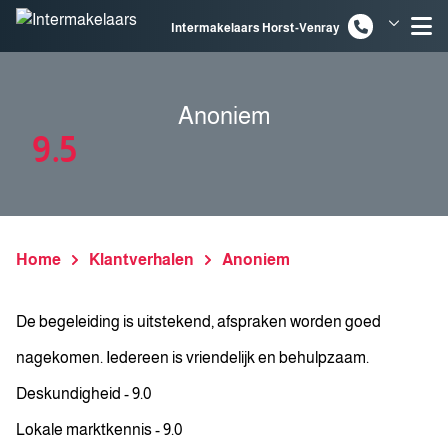
Spring naar inhoud
Intermakelaars Horst-Venray
Intermakelaars Venlo
Anoniem
9.5
Home
Klantverhalen
Anoniem
De begeleiding is uitstekend, afspraken worden goed
nagekomen. Iedereen is vriendelijk en behulpzaam.
Deskundigheid - 9.0
Lokale marktkennis - 9.0