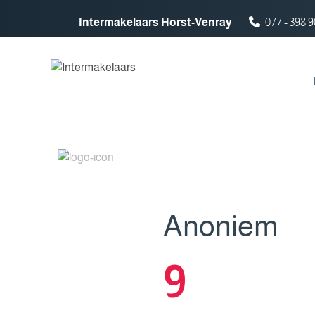
Spring naar inhoud
Intermakelaars Horst-Venray
077 - 398 9
Anoniem
9