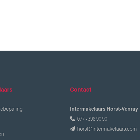
laars
Contact
debepaling
Intermakelaars Horst-Venray
077 - 398 90 90
horst@intermakelaars.com
en