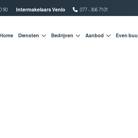
0 90
Intermakelaars Venlo
077 - 306 71 01
Home
Diensten
Bedrijven
Aanbod
Even buu