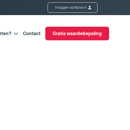
Inloggen op Move.nl
rten?
Contact
Gratis waardebepaling