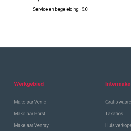
Service en begeleiding - 9.0
Werkgebied
Intermake
Makelaar Venlo
Gratis waar
Makelaar Horst
Taxaties
Makelaar Venray
Huis verkop