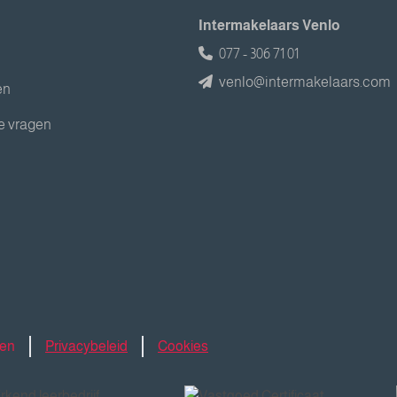
Intermakelaars Venlo
077 - 306 71 01
venlo@intermakelaars.com
en
e vragen
den
Privacybeleid
Cookies