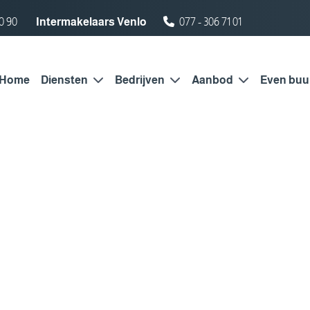
0 90
Intermakelaars Venlo
077 - 306 71 01
Home
Diensten
Bedrijven
Aanbod
Even buu