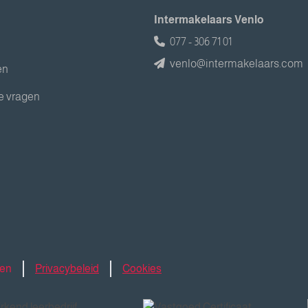
Intermakelaars Venlo
077 - 306 71 01
venlo@intermakelaars.com
en
e vragen
den
Privacybeleid
Cookies