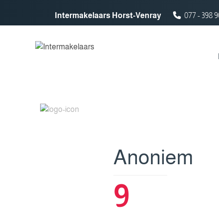
Spring naar inhoud
Intermakelaars Horst-Venray
077 - 398 9
Anoniem
9