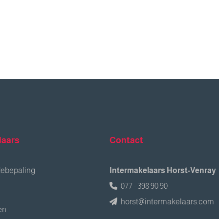
laars
Contact
debepaling
Intermakelaars Horst-Venray
077 - 398 90 90
horst@intermakelaars.com
en