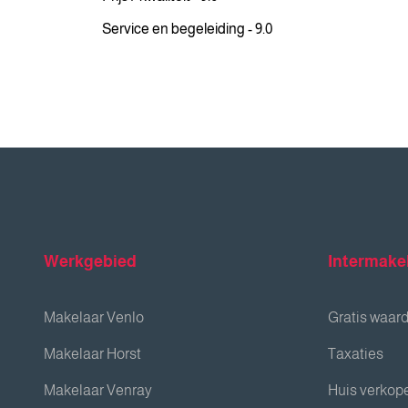
Service en begeleiding - 9.0
Werkgebied
Intermake
Makelaar Venlo
Gratis waar
Makelaar Horst
Taxaties
Makelaar Venray
Huis verkop