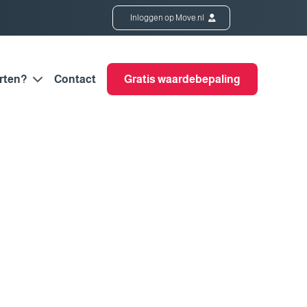
Inloggen op Move.nl
rten?
Contact
Gratis waardebepaling