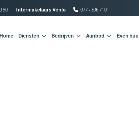
0 90
Intermakelaars Venlo
077 - 306 71 01
Home
Diensten
Bedrijven
Aanbod
Even buu