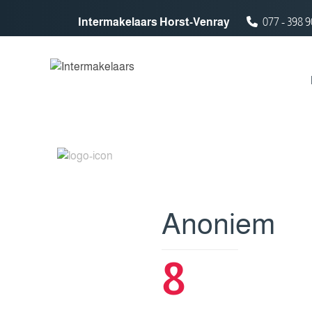
Spring naar inhoud
Intermakelaars Horst-Venray
077 - 398 9
Anoniem
8