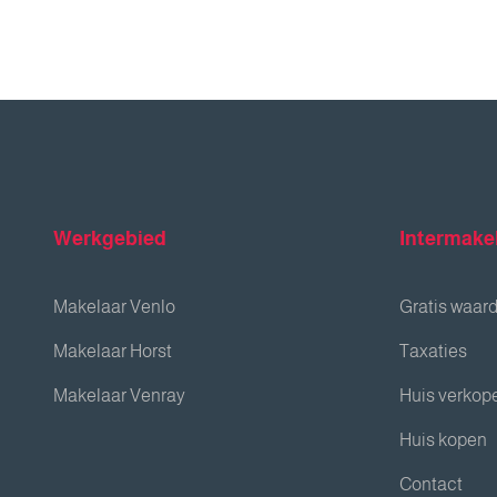
Werkgebied
Intermake
Makelaar Venlo
Gratis waar
Makelaar Horst
Taxaties
Makelaar Venray
Huis verkop
Huis kopen
Contact