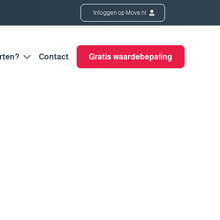
Inloggen op Move.nl
rten?
Contact
Gratis waardebepaling