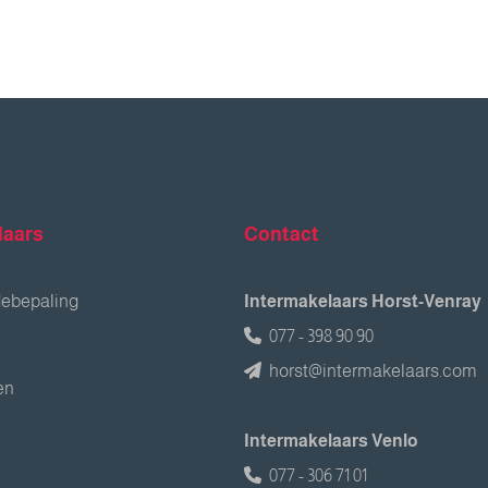
laars
Contact
debepaling
Intermakelaars Horst-Venray
077 - 398 90 90
horst@intermakelaars.com
en
Intermakelaars Venlo
077 - 306 71 01