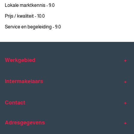
Lokale marktkennis - 9.0
Prijs / kwaliteit - 10.0
Service en begeleiding - 9.0
Werkgebied
Makelaar Venlo
Makelaar Horst
Intermakelaars
Makelaar Venray
Gratis waardebepaling
Taxaties
Contact
Huis verkopen
Huis kopen
Intermakelaars Horst-Venray
Contact
Klantverhalen
Adresgegevens
077 - 398 90 90
Veelgestelde vragen