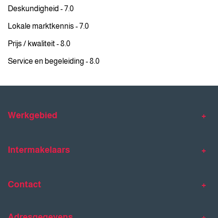
Deskundigheid - 7.0
Lokale marktkennis - 7.0
Prijs / kwaliteit - 8.0
Service en begeleiding - 8.0
Werkgebied
Makelaar Venlo
Makelaar Horst
Intermakelaars
Makelaar Venray
Gratis waardebepaling
Taxaties
Contact
Huis verkopen
Huis kopen
Intermakelaars Horst-Venray
Contact
Klantverhalen
Adresgegevens