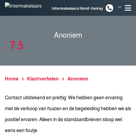
Spring naar inhoud
Intermakelaars Horst-Venray
Intermakelaars Venlo
Anoniem
7.5
Home
Klantverhalen
Anoniem
Contact uitstekend en prettig. We hebben geen ervaring
met de verkoop van huizen en de begeleiding hebben we als
positief ervaren. Alleen in de standaardbrieven sloop wel
eens een foutje.