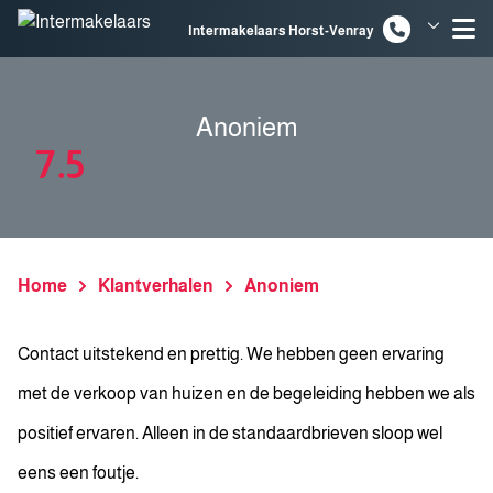
Spring naar inhoud
Intermakelaars Horst-Venray
Intermakelaars Venlo
Anoniem
7.5
Home
Klantverhalen
Anoniem
Contact uitstekend en prettig. We hebben geen ervaring
met de verkoop van huizen en de begeleiding hebben we als
positief ervaren. Alleen in de standaardbrieven sloop wel
eens een foutje.