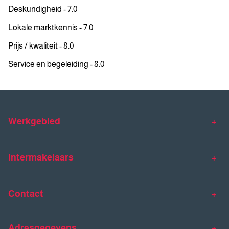
Deskundigheid - 7.0
Lokale marktkennis - 7.0
Prijs / kwaliteit - 8.0
Service en begeleiding - 8.0
Werkgebied
Makelaar Venlo
Makelaar Horst
Intermakelaars
Makelaar Venray
Gratis waardebepaling
Taxaties
Contact
Huis verkopen
Huis kopen
Intermakelaars Horst-Venray
Contact
Klantverhalen
Adresgegevens