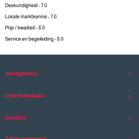
Deskundigheid - 7.0
Lokale marktkennis - 7.0
Prijs / kwaliteit - 8.0
Service en begeleiding - 8.0
Werkgebied
Makelaar Venlo
Makelaar Horst
Intermakelaars
Makelaar Venray
Gratis waardebepaling
Taxaties
Contact
Huis verkopen
Huis kopen
Intermakelaars Horst-Venray
Contact
Klantverhalen
Adresgegevens