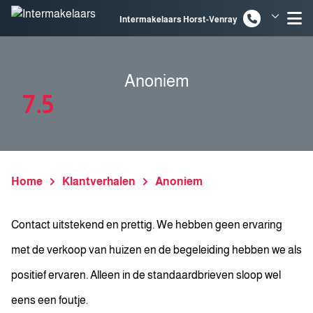
Spring naar inhoud
Intermakelaars Horst-Venray
Intermakelaars Venlo
Anoniem
7.5
Home
Klantverhalen
Anoniem
Contact uitstekend en prettig. We hebben geen ervaring
met de verkoop van huizen en de begeleiding hebben we als
positief ervaren. Alleen in de standaardbrieven sloop wel
eens een foutje.