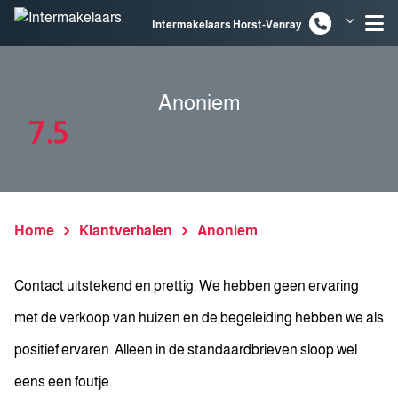
Spring naar inhoud
Intermakelaars Horst-Venray
Intermakelaars Venlo
Anoniem
7.5
Home
Klantverhalen
Anoniem
Contact uitstekend en prettig. We hebben geen ervaring
met de verkoop van huizen en de begeleiding hebben we als
positief ervaren. Alleen in de standaardbrieven sloop wel
eens een foutje.