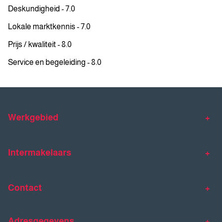
Deskundigheid - 7.0
Lokale marktkennis - 7.0
Prijs / kwaliteit - 8.0
Service en begeleiding - 8.0
Werkgebied
Makelaar Venlo
Makelaar Horst
Intermakelaars
Makelaar Venray
Gratis waardebepaling
Taxaties
Contact
Huis verkopen
Huis kopen
Intermakelaars Horst-Venray
Contact
Klantverhalen
Adresgegevens