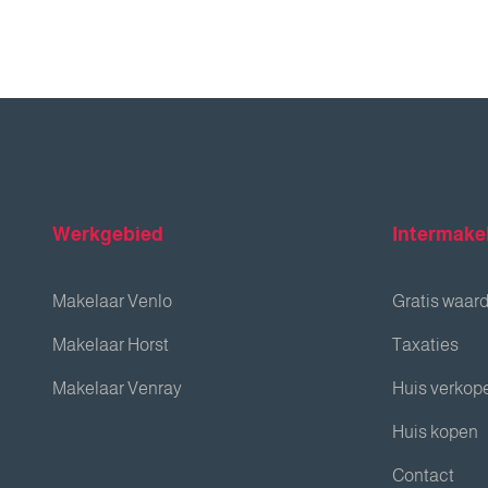
Werkgebied
Intermake
Makelaar Venlo
Gratis waar
Makelaar Horst
Taxaties
Makelaar Venray
Huis verkop
Huis kopen
Contact