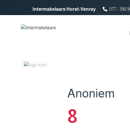
Spring naar inhoud
Intermakelaars Horst-Venray
077 - 398 9
Anoniem
8