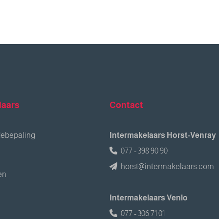
laars
Contact
debepaling
Intermakelaars Horst-Venray
077 - 398 90 90
horst@intermakelaars.com
en
Intermakelaars Venlo
077 - 306 71 01