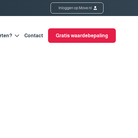
Inloggen op Move.nl
rten?
Contact
Gratis waardebepaling