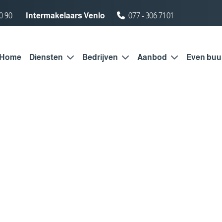
0 90
Intermakelaars Venlo
077 - 306 71 01
Home
Diensten
Bedrijven
Aanbod
Even buu