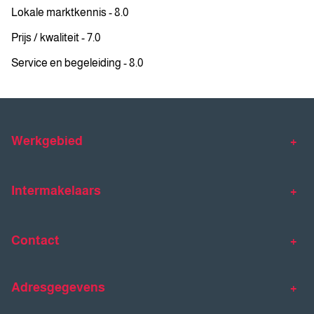
Lokale marktkennis - 8.0
Prijs / kwaliteit - 7.0
Service en begeleiding - 8.0
Werkgebied
Makelaar Venlo
Makelaar Horst
Intermakelaars
Makelaar Venray
Gratis waardebepaling
Taxaties
Contact
Huis verkopen
Huis kopen
Intermakelaars Horst-Venray
Contact
Klantverhalen
Adresgegevens
077 - 398 90 90
Veelgestelde vragen