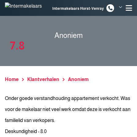
Spring naar inhoud
Intermakelaars Horst-Venray
Intermakelaars Venlo
Anoniem
7.8
Home
Klantverhalen
Anoniem
Onder goede verstandhouding appartement verkocht. Was
voor de makelaar niet veel werk omdat deze is verkocht aan
familielid van verkopers.
Deskundigheid - 8.0