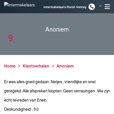
Spring naar inhoud
Intermakelaars Horst-Venray
Intermakelaars Venlo
Anoniem
9
Home
Klantverhalen
Anoniem
Er was alles goed gedaan. Netjes , vriendlijke en snel
geregekd. Alle afspreken klopten. Geen verrasingen . We zijn
echt tevreden van Erwin.
Deskundigheid - 9.0