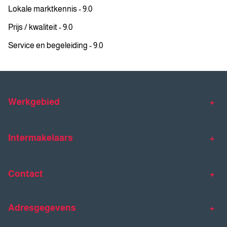
Lokale marktkennis - 9.0
Prijs / kwaliteit - 9.0
Service en begeleiding - 9.0
Werkgebied
Makelaar Venlo
Makelaar Horst
Intermakelaars
Makelaar Venray
Gratis waardebepaling
Taxaties
Contact
Huis verkopen
Huis kopen
Intermakelaars Horst-Venray
Contact
Klantverhalen
Adresgegevens
077 - 398 90 90
Veelgestelde vragen