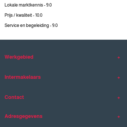
Lokale marktkennis - 9.0
Prijs / kwaliteit - 10.0
Service en begeleiding - 9.0
Werkgebied
Makelaar Venlo
Makelaar Horst
Intermakelaars
Makelaar Venray
Gratis waardebepaling
Taxaties
Contact
Huis verkopen
Huis kopen
Intermakelaars Horst-Venray
Contact
Klantverhalen
Adresgegevens
077 - 398 90 90
Veelgestelde vragen