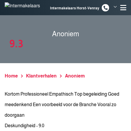
Spring naar inhoud
Intermakelaars Horst-Venray
Intermakelaars Venlo
Anoniem
9.3
Home
Klantverhalen
Anoniem
Kortom Professioneel Empathisch Top begeleiding Goed
meedenkend Een voorbeeld voor de Branche Vooral zo
doorgaan
Deskundigheid - 9.0